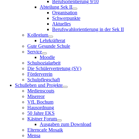
Berufsorientierung 9/10
Abteilung Sek II
Organisation
Schwerpunkte
Aktuelles
Berufswahlorientierung in der Sek II
Kollegium
Lehrkräfterat
Gute Gesunde Schule
Service
Moodle
Schulsozialarbeit
Die Schülervertretung (SV)
Förderverein
Schulpflegschaft
Schulleben und Projekte
Medienscouts
Misereor
VfL Bochum
Hausordnung
50 Jahre EKS
Kästner Forum
Ausgaben zum Download
Elterncafe Mosaik
Mensa