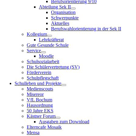
Berufsorientierung 9/10
Abteilung Sek II
Organisation
Schwerpunkte
Aktuelles
Berufswahlorientierung in der Sek II
Kollegium
Lehrkräfterat
Gute Gesunde Schule
Service
Moodle
Schulsozialarbeit
Die Schülervertretung (SV)
Förderverein
Schulpflegschaft
Schulleben und Projekte
Medienscouts
Misereor
VfL Bochum
Hausordnung
50 Jahre EKS
Kästner Forum
Ausgaben zum Download
Elterncafe Mosaik
Mensa