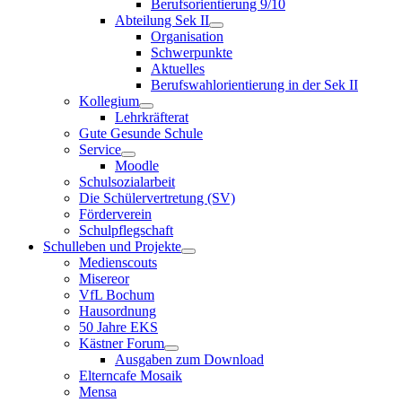
Berufsorientierung 9/10
Abteilung Sek II
Organisation
Schwerpunkte
Aktuelles
Berufswahlorientierung in der Sek II
Kollegium
Lehrkräfterat
Gute Gesunde Schule
Service
Moodle
Schulsozialarbeit
Die Schülervertretung (SV)
Förderverein
Schulpflegschaft
Schulleben und Projekte
Medienscouts
Misereor
VfL Bochum
Hausordnung
50 Jahre EKS
Kästner Forum
Ausgaben zum Download
Elterncafe Mosaik
Mensa