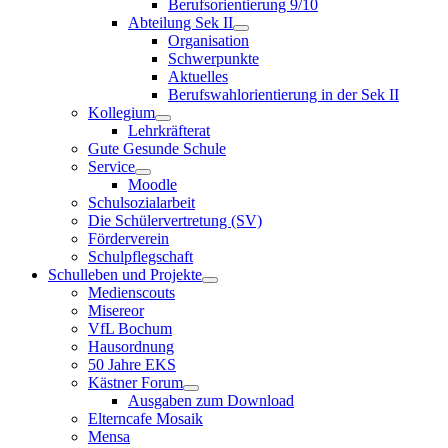
Berufsorientierung 9/10
Abteilung Sek II
Organisation
Schwerpunkte
Aktuelles
Berufswahlorientierung in der Sek II
Kollegium
Lehrkräfterat
Gute Gesunde Schule
Service
Moodle
Schulsozialarbeit
Die Schülervertretung (SV)
Förderverein
Schulpflegschaft
Schulleben und Projekte
Medienscouts
Misereor
VfL Bochum
Hausordnung
50 Jahre EKS
Kästner Forum
Ausgaben zum Download
Elterncafe Mosaik
Mensa