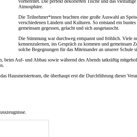
vorbereitet. Die perfekt dekorierten Tische und das vielfält
Atmosphäre.
Die Teilnehmer*innen brachten eine große Auswahl an Speise
verschiedenen Ländern und Kulturen. So entstand ein buntes 
gemeinsam gegessen, gelacht und sich ausgetauscht.
Die Stimmung war durchweg entspannt und fröhlich. Viele nut
kennenzulernen, ins Gespräch zu kommen und gemeinsam Zeit
solche Begegnungen für das Miteinander an unserer Schule s
ion, beim Auf- und Abbau sowie während des Abends tatkräftig mitgehol
n.
 das Hausmeisterteam, die überhaupt erst die Durchführung dieser Vera
usszeugnisse.