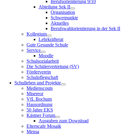
Berufsorientierung 9/10
Abteilung Sek II
Organisation
Schwerpunkte
Aktuelles
Berufswahlorientierung in der Sek II
Kollegium
Lehrkräfterat
Gute Gesunde Schule
Service
Moodle
Schulsozialarbeit
Die Schülervertretung (SV)
Förderverein
Schulpflegschaft
Schulleben und Projekte
Medienscouts
Misereor
VfL Bochum
Hausordnung
50 Jahre EKS
Kästner Forum
Ausgaben zum Download
Elterncafe Mosaik
Mensa