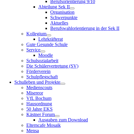
Berufsorientierung 9/10
Abteilung Sek II
Organisation
Schwerpunkte
Aktuelles
Berufswahlorientierung in der Sek II
Kollegium
Lehrkräfterat
Gute Gesunde Schule
Service
Moodle
Schulsozialarbeit
Die Schülervertretung (SV)
Förderverein
Schulpflegschaft
Schulleben und Projekte
Medienscouts
Misereor
VfL Bochum
Hausordnung
50 Jahre EKS
Kästner Forum
Ausgaben zum Download
Elterncafe Mosaik
Mensa