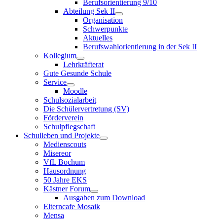
Berufsorientierung 9/10
Abteilung Sek II
Organisation
Schwerpunkte
Aktuelles
Berufswahlorientierung in der Sek II
Kollegium
Lehrkräfterat
Gute Gesunde Schule
Service
Moodle
Schulsozialarbeit
Die Schülervertretung (SV)
Förderverein
Schulpflegschaft
Schulleben und Projekte
Medienscouts
Misereor
VfL Bochum
Hausordnung
50 Jahre EKS
Kästner Forum
Ausgaben zum Download
Elterncafe Mosaik
Mensa