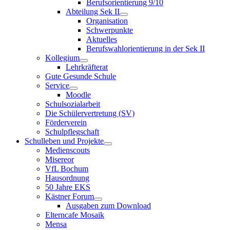
Berufsorientierung 9/10
Abteilung Sek II
Organisation
Schwerpunkte
Aktuelles
Berufswahlorientierung in der Sek II
Kollegium
Lehrkräfterat
Gute Gesunde Schule
Service
Moodle
Schulsozialarbeit
Die Schülervertretung (SV)
Förderverein
Schulpflegschaft
Schulleben und Projekte
Medienscouts
Misereor
VfL Bochum
Hausordnung
50 Jahre EKS
Kästner Forum
Ausgaben zum Download
Elterncafe Mosaik
Mensa