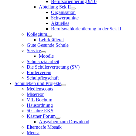
Berufsorientierung 9/10
Abteilung Sek II
Organisation
Schwerpunkte
Aktuelles
Berufswahlorientierung in der Sek II
Kollegium
Lehrkräfterat
Gute Gesunde Schule
Service
Moodle
Schulsozialarbeit
Die Schülervertretung (SV)
Förderverein
Schulpflegschaft
Schulleben und Projekte
Medienscouts
Misereor
VfL Bochum
Hausordnung
50 Jahre EKS
Kästner Forum
Ausgaben zum Download
Elterncafe Mosaik
Mensa