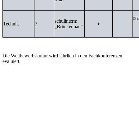
06
schulintern:
Technik
7
+
„Brückenbau“
Die Wettbewerbskultur wird jährlich in den Fachkonferenzen
evaluiert.