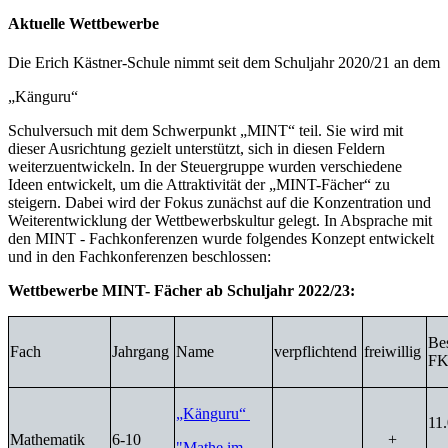
Aktuelle Wettbewerbe
Die Erich Kästner-Schule nimmt seit dem Schuljahr 2020/21 an dem
„Känguru“
Schulversuch mit dem Schwerpunkt „MINT“ teil. Sie wird mit
dieser Ausrichtung gezielt unterstützt, sich in diesen Feldern
weiterzuentwickeln. In der Steuergruppe wurden verschiedene
Ideen entwickelt, um die Attraktivität der „MINT-Fächer“ zu
steigern. Dabei wird der Fokus zunächst auf die Konzentration und
Weiterentwicklung der Wettbewerbskultur gelegt. In Absprache mit
den MINT - Fachkonferenzen wurde folgendes Konzept entwickelt
und in den Fachkonferenzen beschlossen:
Wettbewerbe MINT- Fächer ab Schuljahr 2022/23:
Be
Fach
Jahrgang
Name
verpflichtend
freiwillig
F
„Känguru“
11
Mathematik
6-10
+
"Mathe im