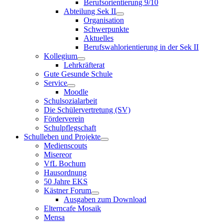
Berufsorientierung 9/10
Abteilung Sek II
Organisation
Schwerpunkte
Aktuelles
Berufswahlorientierung in der Sek II
Kollegium
Lehrkräfterat
Gute Gesunde Schule
Service
Moodle
Schulsozialarbeit
Die Schülervertretung (SV)
Förderverein
Schulpflegschaft
Schulleben und Projekte
Medienscouts
Misereor
VfL Bochum
Hausordnung
50 Jahre EKS
Kästner Forum
Ausgaben zum Download
Elterncafe Mosaik
Mensa