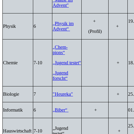
Advent"
+
19
„Physik im
Physik
6
+
Advent“
(Profil
)
„Chem-
pions“
Chemie
7-10
„Jugend testet“
+
18
„Jugend
forscht“
Biologie
7
"Heureka"
+
25
Informatik
6
„Biber“
+
01
25
„Jugend
Hauswirtschaft
7-10
+
testet“