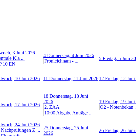
woch, 3 Juni 2026
4
Donnerstag, 4 Juni 2026
ntrale Kla ...
5
Freitag, 5 Juni 2
Fronleichnam - ...
P 10 EN
ttwoch, 10 Juni 2026
11
Donnerstag, 11 Juni 2026
12
Freitag, 12 Jun
18
Donnerstag, 18 Juni
2026
19
Freitag, 19 Jun
ttwoch, 17 Juni 2026
2. ZAA
Q2 - Notenbekan .
10:00 Abgabe Anträge ...
ttwoch, 24 Juni 2026
25
Donnerstag, 25 Juni
 Nachprüfungen Z ...
26
Freitag, 26 Jun
2026
 Elterncafe