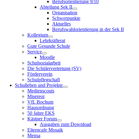
Berufsorientierung 9/10
Abteilung Sek II
Organisation
Schwerpunkte
Aktuelles
Berufswahlorientierung in der Sek II
Kollegium
Lehrkräfterat
Gute Gesunde Schule
Service
Moodle
Schulsozialarbeit
Die Schülervertretung (SV)
Förderverein
Schulpflegschaft
Schulleben und Projekte
Medienscouts
Misereor
VfL Bochum
Hausordnung
50 Jahre EKS
Kästner Forum
Ausgaben zum Download
Elterncafe Mosaik
Mensa