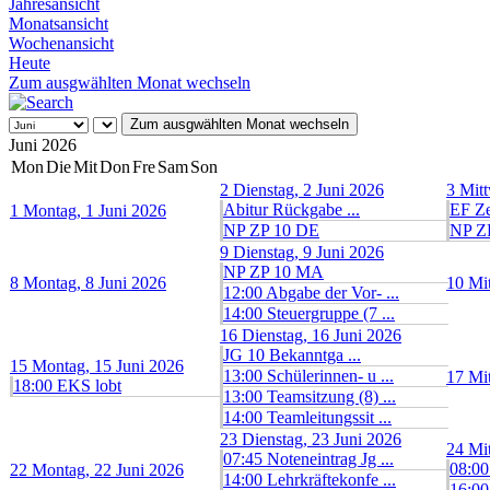
Jahresansicht
Monatsansicht
Wochenansicht
Heute
Zum ausgwählten Monat wechseln
Zum ausgwählten Monat wechseln
Juni 2026
Mon
Die
Mit
Don
Fre
Sam
Son
2
Dienstag, 2 Juni 2026
3
Mitt
Abitur Rückgabe ...
EF Ze
1
Montag, 1 Juni 2026
NP ZP 10 DE
NP Z
9
Dienstag, 9 Juni 2026
NP ZP 10 MA
8
Montag, 8 Juni 2026
10
Mi
12:00 Abgabe der Vor- ...
14:00 Steuergruppe (7 ...
16
Dienstag, 16 Juni 2026
JG 10 Bekanntga ...
15
Montag, 15 Juni 2026
13:00 Schülerinnen- u ...
17
Mi
18:00 EKS lobt
13:00 Teamsitzung (8) ...
14:00 Teamleitungssit ...
23
Dienstag, 23 Juni 2026
24
Mi
07:45 Noteneintrag Jg ...
08:00
22
Montag, 22 Juni 2026
14:00 Lehrkräftekonfe ...
16:00